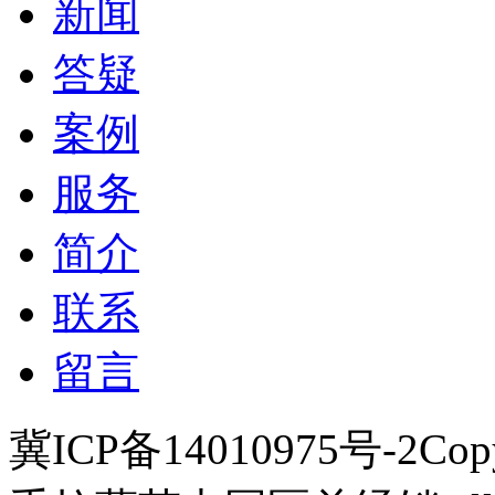
新闻
答疑
案例
服务
简介
联系
留言
冀ICP备14010975号-2
Cop