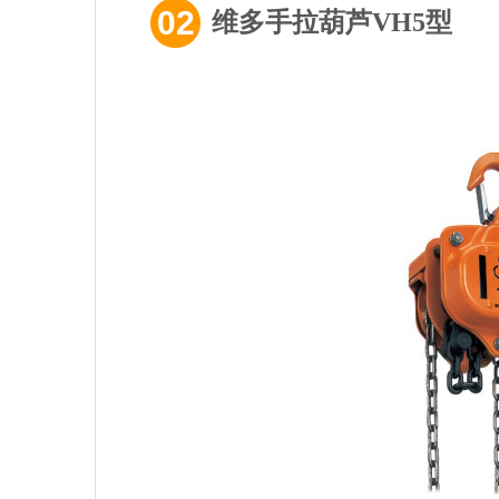
02
维多手拉葫芦VH5型