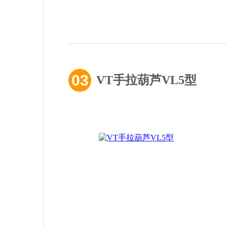
03
VT手拉葫芦VL5型