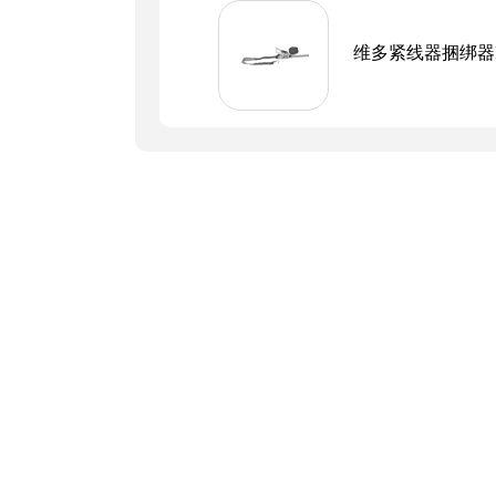
维多紧线器捆绑器BL