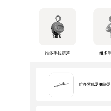
维多手拉葫芦
维多
维多紧线器捆绑器BL