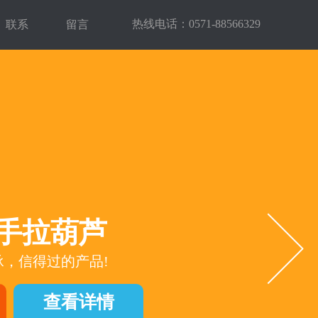
热线电话：0571-88566329
联系
留言
，手拉葫芦
，信得过的产品!
查看详情