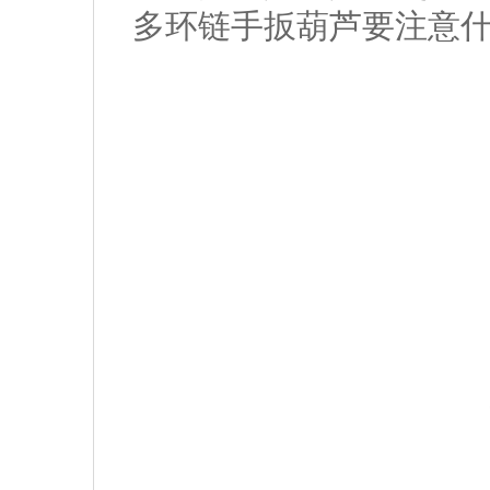
多环链手扳葫芦要注意