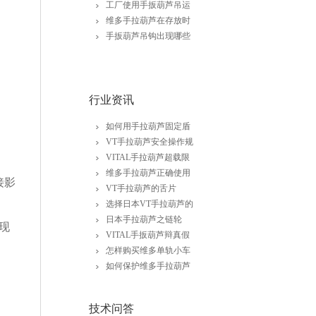
工厂使用手扳葫芦吊运
维多手拉葫芦在存放时
手扳葫芦吊钩出现哪些
行业资讯
如何用手拉葫芦固定盾
VT手拉葫芦安全操作规
VITAL手拉葫芦超载限
维多手拉葫芦正确使用
接影
VT手拉葫芦的舌片
选择日本VT手拉葫芦的
日本手拉葫芦之链轮
现
VITAL手扳葫芦辩真假
怎样购买维多单轨小车
如何保护维多手拉葫芦
技术问答